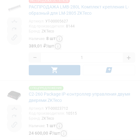
РАСПРОДАЖА ОСТАТКОВ
РАСПРОДАЖА LMB-280L Комплект крепления L-
образный для LM-2805 ZKTeco
Артикул
:
УТ-00005627
Код производителя
:
8144
Бренд
:
ZKTeco
8
шт
Наличие
:
389,01
₽
/
шт
−
+
СПЕЦПРЕДЛОЖЕНИЕ
C2-260 Package IP-контроллер управления двумя
дверями ZKTeco
Артикул
:
УТ-00023712
Код производителя
:
10515
Бренд
:
ZKTeco
1
шт
Наличие
:
24 600,00
₽
/
шт