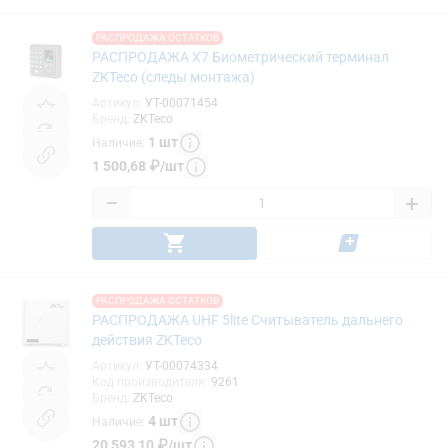
РАСПРОДАЖА ОСТАТКОВ
РАСПРОДАЖА X7 Биометрический терминал
ZKTeco (следы монтажа)
Артикул
:
УТ-00071454
Бренд
:
ZKTeco
1
шт
Наличие
:
1 500,68
₽
/
шт
−
+
РАСПРОДАЖА ОСТАТКОВ
РАСПРОДАЖА UHF 5lite Считыватель дальнего
действия ZKTeco
Артикул
:
УТ-00074334
Код производителя
:
9261
Бренд
:
ZKTeco
4
шт
Наличие
:
20 593,10
₽
/
шт