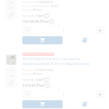
Артикул
:
УТ-00080233
Код производителя
:
8332
Бренд
:
ZKTeco
1
шт
Наличие
:
153 300,00
₽
/
шт
−
+
РАСПРОДАЖА ОСТАТКОВ
РАСПРОДАЖА FR1300 Считыватель
биометрический ZKTeco (следы монтажа)
Артикул
:
УТ-00071450
Бренд
:
ZKTeco
2
шт
Наличие
:
2 613,69
₽
/
шт
−
+