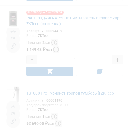
РАСПРОДАЖА ОСТАТКОВ
РАСПРОДАЖА KR500E Считыватель E-marine карт
ZKTeco (со стенда)
Артикул
:
УТ-00094459
Бренд
:
ZKTeco
2
шт
Наличие
:
1 149,43
₽
/
шт
−
+
TS1000 Pro Турникет-трипод тумбовый ZKTeco
Артикул
:
УТ-00004490
Код производителя
:
8513
Бренд
:
ZKTeco
1
шт
Наличие
:
92 690,00
₽
/
шт