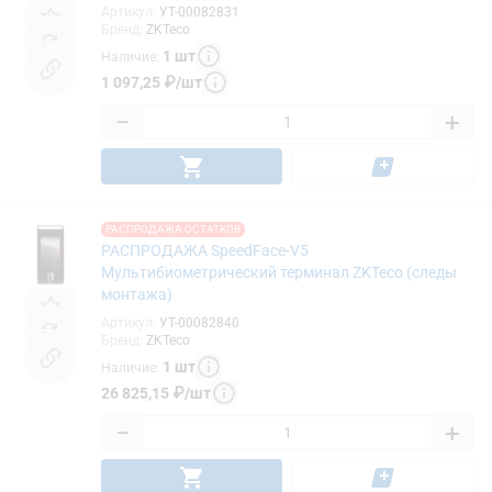
Артикул
:
УТ-00082831
Бренд
:
ZKTeco
1
шт
Наличие
:
1 097,25
₽
/
шт
−
+
РАСПРОДАЖА ОСТАТКОВ
РАСПРОДАЖА SpeedFace-V5
Мультибиометрический терминал ZKTeco (следы
монтажа)
Артикул
:
УТ-00082840
Бренд
:
ZKTeco
1
шт
Наличие
:
26 825,15
₽
/
шт
−
+