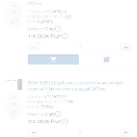
ZKTeco
Артикул
:
УТ-00073202
Код производителя
:
9237
Бренд
:
ZKTeco
2
шт
Наличие
:
118 720,00
₽
/
шт
−
+
BGM1045R Шлагбаум электромеханический со
стрелой 4,5м телескоп, правый ZKTeco
Артикул
:
УТ-00073203
Код производителя
:
9238
Бренд
:
ZKTeco
2
шт
Наличие
:
118 720,00
₽
/
шт
−
+