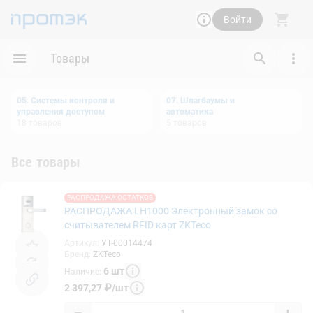
Войти
Товары
05. Системы контроля и
07. Шлагбаумы и
управления доступом
автоматика
18
товаров
5
товаров
Все товары
РАСПРОДАЖА ОСТАТКОВ
РАСПРОДАЖА LH1000 Электронный замок со
считывателем RFID карт ZKTeco
Артикул
:
УТ-00014474
Бренд
:
ZKTeco
6
шт
Наличие
:
2 397,27
₽
/
шт