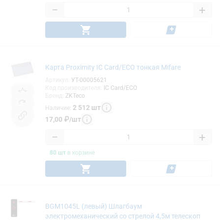
−
+
Карта Proximity IC Card/ECO тонкая Mifare
Артикул
:
УТ-00005621
Код производителя
:
IC Card/ECO
Бренд
:
ZKTeco
2 512
шт
Наличие
:
17,00
₽
/
шт
−
+
80
шт
в корзине
BGM1045L (левый) Шлагбаум
электромеханический со стрелой 4,5м телескоп