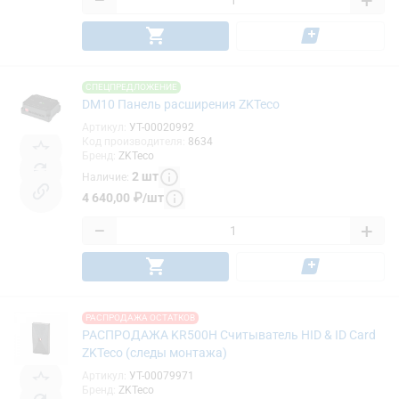
−
+
СПЕЦПРЕДЛОЖЕНИЕ
DM10 Панель расширения ZKTeco
Артикул
:
УТ-00020992
Код производителя
:
8634
Бренд
:
ZKTeco
2
шт
Наличие
:
4 640,00
₽
/
шт
−
+
РАСПРОДАЖА ОСТАТКОВ
РАСПРОДАЖА KR500H Считыватель HID & ID Card
ZKTeco (следы монтажа)
Артикул
:
УТ-00079971
Бренд
:
ZKTeco