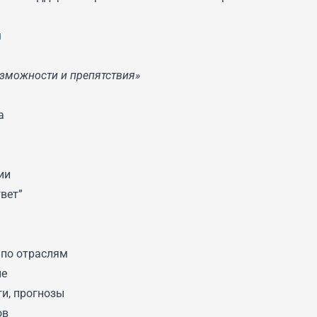
u
озможности и препятствия»
а
ии
вет”
 по отраслям
ие
ги, прогнозы
ов