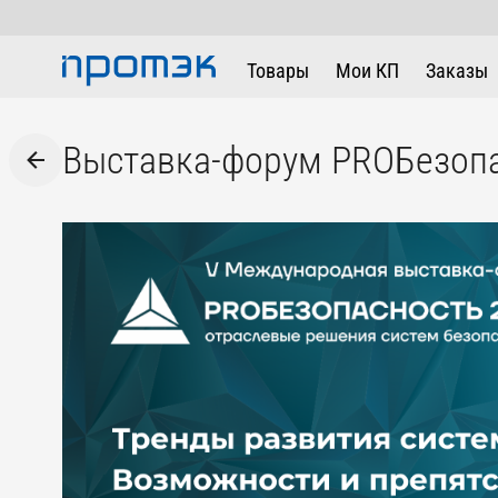
Товары
Мои КП
Заказы
Выставка-форум PROБезопа